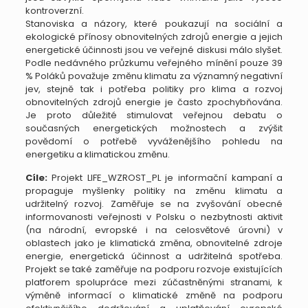
kontroverzní.
Stanoviska a názory, které poukazují na sociální a
ekologické přínosy obnovitelných zdrojů energie a jejich
energetické účinnosti jsou ve veřejné diskusi málo slyšet.
Podle nedávného průzkumu veřejného mínění pouze 39
% Poláků považuje změnu klimatu za významný negativní
jev, stejně tak i potřeba politiky pro klima a rozvoj
obnovitelných zdrojů energie je často zpochybňována.
Je proto důležité stimulovat veřejnou debatu o
současných energetických možnostech a zvýšit
povědomí o potřebě vyváženějšího pohledu na
energetiku a klimatickou změnu.
Cíle:
Projekt LIFE_WZROST_PL je informační kampaní a
propaguje myšlenky politiky na změnu klimatu a
udržitelný rozvoj. Zaměřuje se na zvyšování obecné
informovanosti veřejnosti v Polsku o nezbytnosti aktivit
(na národní, evropské i na celosvětové úrovni) v
oblastech jako je klimatická změna, obnovitelné zdroje
energie, energetická účinnost a udržitelná spotřeba.
Projekt se také zaměřuje na podporu rozvoje existujících
platforem spolupráce mezi zúčastněnými stranami, k
výměně informací o klimatické změně na podporu