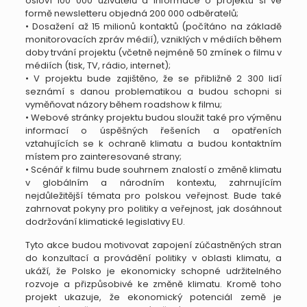
osloví 100 000 uživatelů a informace o projektu si ve
formě newsletteru objedná 200 000 odběratelů;
• Dosažení až 15 milionů kontaktů (počítáno na základě
monitorovacích zpráv médií), vzniklých v médiích během
doby trvání projektu (včetně nejméně 50 zmínek o filmu v
médiích (tisk, TV, rádio, internet);
• V projektu bude zajištěno, že se přibližně 2 300 lidí
seznámí s danou problematikou a budou schopni si
vyměňovat názory během roadshow k filmu;
• Webové stránky projektu budou sloužit také pro výměnu
informací o úspěšných řešeních a opatřeních
vztahujících se k ochraně klimatu a budou kontaktním
místem pro zainteresované strany;
• Scénář k filmu bude souhrnem znalostí o změně klimatu
v globálním a národním kontextu, zahrnujícím
nejdůležitější témata pro polskou veřejnost. Bude také
zahrnovat pokyny pro politiky a veřejnost, jak dosáhnout
dodržování klimatické legislativy EU.
Tyto akce budou motivovat zapojení zúčastněných stran
do konzultací a provádění politiky v oblasti klimatu, a
ukáží, že Polsko je ekonomicky schopné udržitelného
rozvoje a přizpůsobivé ke změně klimatu. Kromě toho
projekt ukazuje, že ekonomický potenciál země je