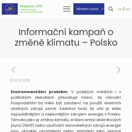
cz
/
en
Národní výzva
Informační kampaň o
změně klimatu – Polsko
21.5.2016
Environmentální problém:
V polských médiích i v
politických debatách převažuje názor, že národní
hospodářství by mělo být založeno na použití vlastních
uhelných zdrojů země. Zastánci tvrdí, že uhlí je stále
nejvydatnějším a nejlevnějším zdrojem energie v Polsku.
Témata jako je změna klimatu, snížení emisí skleníkových
plynů (GHG) nebo využívání obnovitelných zdrojů energie
jsou obvykle opomíjena nebo vnímána jako vysoce