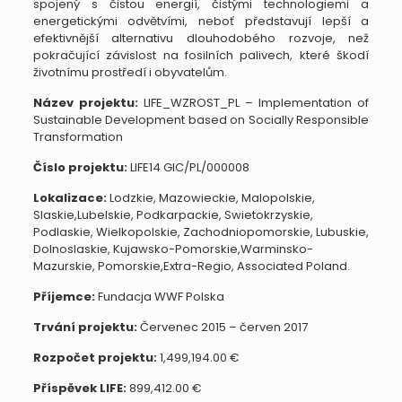
spojený s čistou energií, čistými technologiemi a
energetickými odvětvími, neboť představují lepší a
efektivnější alternativu dlouhodobého rozvoje, než
pokračující závislost na fosilních palivech, které škodí
životnímu prostředí i obyvatelům.
Název projektu:
LIFE_WZROST_PL – Implementation of
Sustainable Development based on Socially Responsible
Transformation
Číslo projektu:
LIFE14 GIC/PL/000008
Lokalizace:
Lodzkie, Mazowieckie, Malopolskie,
Slaskie,Lubelskie, Podkarpackie, Swietokrzyskie,
Podlaskie, Wielkopolskie, Zachodniopomorskie, Lubuskie,
Dolnoslaskie, Kujawsko-Pomorskie,Warminsko-
Mazurskie, Pomorskie,Extra-Regio, Associated Poland.
Příjemce:
Fundacja WWF Polska
Trvání projektu:
Červenec 2015 – červen 2017
Rozpočet projektu:
1,499,194.00 €
Příspěvek LIFE:
899,412.00 €