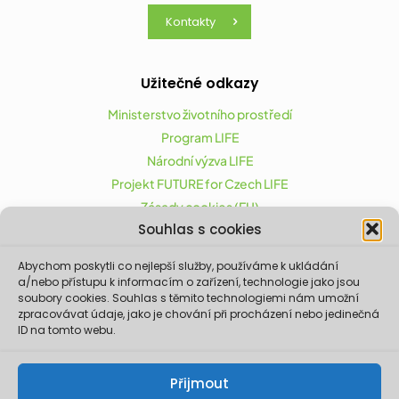
Kontakty
Užitečné odkazy
Ministerstvo životního prostředí
Program LIFE
Národní výzva LIFE
Projekt FUTURE for Czech LIFE
Zásady cookies (EU)
Souhlas s cookies
Abychom poskytli co nejlepší služby, používáme k ukládání
Projekt FUTURE for Czech LIFE (LIFE21-CAP-CZ-LIFE
a/nebo přístupu k informacím o zařízení, technologie jako jsou
FOR CZECHIA) byl podpořen z finančního nástroje
soubory cookies. Souhlas s těmito technologiemi nám umožní
zpracovávat údaje, jako je chování při procházení nebo jedinečná
Evropské unie LIFE.
ID na tomto webu.
Údaje a informace zveřejněné na těchto
stránkách vyjadřují názor či stanovisko pouze
Ministerstva životního prostředí a partnerů
Přijmout
projektu. Evropská komise není odpovědná za