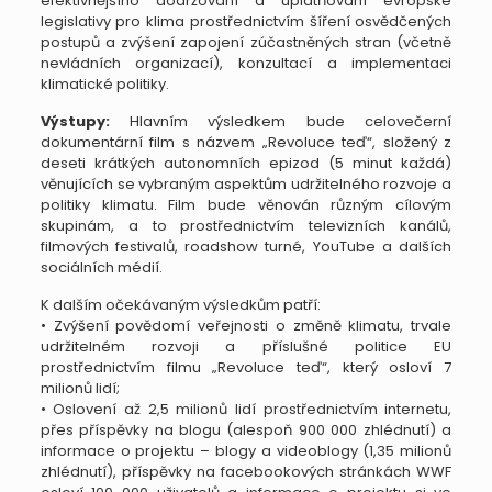
efektivnějšího dodržování a uplatňování evropské
legislativy pro klima prostřednictvím šíření osvědčených
postupů a zvýšení zapojení zúčastněných stran (včetně
nevládních organizací), konzultací a implementaci
klimatické politiky.
Výstupy:
Hlavním výsledkem bude celovečerní
dokumentární film s názvem „Revoluce teď“, složený z
deseti krátkých autonomních epizod (5 minut každá)
věnujících se vybraným aspektům udržitelného rozvoje a
politiky klimatu. Film bude věnován různým cílovým
skupinám, a to prostřednictvím televizních kanálů,
filmových festivalů, roadshow turné, YouTube a dalších
sociálních médií.
K dalším očekávaným výsledkům patří:
• Zvýšení povědomí veřejnosti o změně klimatu, trvale
udržitelném rozvoji a příslušné politice EU
prostřednictvím filmu „Revoluce teď“, který osloví 7
milionů lidí;
• Oslovení až 2,5 milionů lidí prostřednictvím internetu,
přes příspěvky na blogu (alespoň 900 000 zhlédnutí) a
informace o projektu – blogy a videoblogy (1,35 milionů
zhlédnutí), příspěvky na facebookových stránkách WWF