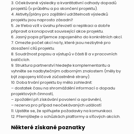
3. Očekávané výsledky a kvantitativní odhady dopadů
projektů (v průběhu a po skončení projektu).
4. Aktivity/plány pro zajištění udržitelnosti výsledků
projektu jsou naprosto zásadní!
5. Je třeba vzít v úvahu převzetí a replikaci a dobře
připravit a koncipovat související akce projektu.
6. Jasný popis příjemce zapojeného do konkrétních akcí.
7. Omezte počet akcí na ty, které jsou nezbytné pro
dosažení cílů projektu.
8. Soudržnost popisu a výstupů v části B a v pracovních
balíčcích.
9. Struktura partnerství hledejte komplementaritu a
vyhněte se nadbytečným odborným znalostem (měly by
být zapojeny klíčové zúčastněné strany).
10. Doba trvání projektu by měla zohlednit:
– dostatek času na shromáždění informací o dopadu
projektových činností,
– zpoždění při získávání povolení a oprávnění,
– rezerva pro případ neočekávaných událostí
11. Ujistěte se, že splňujete požadavky na komunikaci.
12. Přemýšlejte o schůzkách platformy a síťových akcích.
Některé získané poznatky