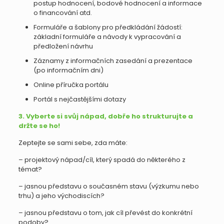
postup hodnocení, bodové hodnocení a informace
o financování atd.
Formuláře a šablony pro předkládání žádostí:
základní formuláře a návody k vypracování a
předložení návrhu
Záznamy z informačních zasedání a prezentace
(po informačním dni)
Online příručka portálu
Portál s nejčastějšími dotazy
3. Vyberte si svůj nápad, dobře ho strukturujte a
držte se ho!
Zeptejte se sami sebe, zda máte:
– projektový nápad/cíl, který spadá do některého z
témat?
– jasnou představu o současném stavu (výzkumu nebo
trhu) a jeho východiscích?
– jasnou představu o tom, jak cíl převést do konkrétní
podoby?