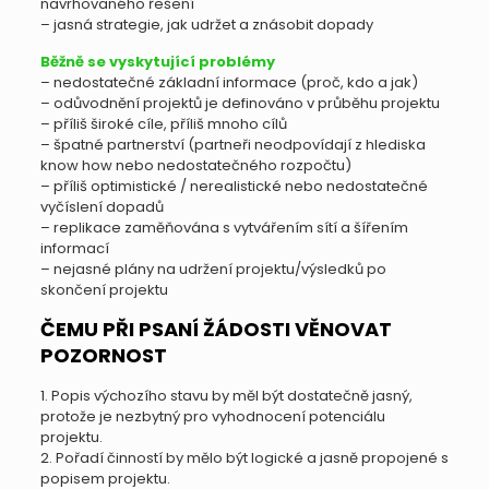
navrhovaného řešení
– jasná strategie, jak udržet a znásobit dopady
Běžně se vyskytující problémy
– nedostatečné základní informace (proč, kdo a jak)
– odůvodnění projektů je definováno v průběhu projektu
– příliš široké cíle, příliš mnoho cílů
– špatné partnerství (partneři neodpovídají z hlediska
know how nebo nedostatečného rozpočtu)
– příliš optimistické / nerealistické nebo nedostatečné
vyčíslení dopadů
– replikace zaměňována s vytvářením sítí a šířením
informací
– nejasné plány na udržení projektu/výsledků po
skončení projektu
ČEMU PŘI PSANÍ ŽÁDOSTI VĚNOVAT
POZORNOST
1. Popis výchozího stavu by měl být dostatečně jasný,
protože je nezbytný pro vyhodnocení potenciálu
projektu.
2. Pořadí činností by mělo být logické a jasně propojené s
popisem projektu.