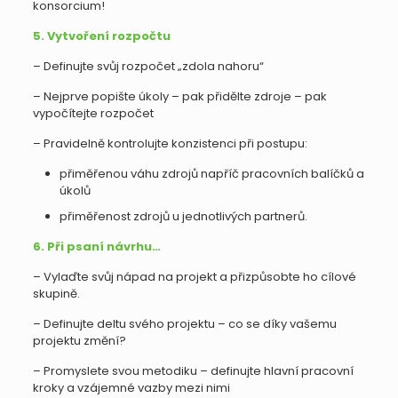
konsorcium!
5. Vytvoření rozpočtu
– Definujte svůj rozpočet „zdola nahoru“
– Nejprve popište úkoly – pak přidělte zdroje – pak
vypočítejte rozpočet
– Pravidelně kontrolujte konzistenci při postupu:
přiměřenou váhu zdrojů napříč pracovních balíčků a
úkolů
přiměřenost zdrojů u jednotlivých partnerů.
6. Při psaní návrhu…
– Vylaďte svůj nápad na projekt a přizpůsobte ho cílové
skupině.
– Definujte deltu svého projektu – co se díky vašemu
projektu změní?
– Promyslete svou metodiku – definujte hlavní pracovní
kroky a vzájemné vazby mezi nimi