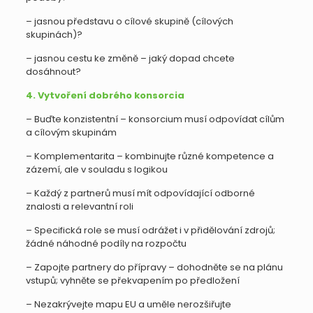
– jasnou představu o cílové skupině (cílových
skupinách)?
– jasnou cestu ke změně – jaký dopad chcete
dosáhnout?
4. Vytvoření dobrého konsorcia
– Buďte konzistentní – konsorcium musí odpovídat cílům
a cílovým skupinám
– Komplementarita – kombinujte různé kompetence a
zázemí, ale v souladu s logikou
– Každý z partnerů musí mít odpovídající odborné
znalosti a relevantní roli
– Specifická role se musí odrážet i v přidělování zdrojů;
žádné náhodné podíly na rozpočtu
– Zapojte partnery do přípravy – dohodněte se na plánu
vstupů; vyhněte se překvapením po předložení
– Nezakrývejte mapu EU a uměle nerozšiřujte