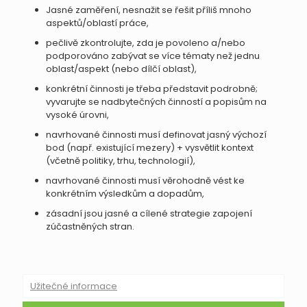
Jasné zaměření, nesnažit se řešit příliš mnoho
aspektů/oblastí práce,
pečlivě zkontrolujte, zda je povoleno a/nebo
podporováno zabývat se více tématy než jednu
oblast/aspekt (nebo dílčí oblast),
konkrétní činnosti je třeba představit podrobně;
vyvarujte se nadbytečných činností a popisům na
vysoké úrovni,
navrhované činnosti musí definovat jasný výchozí
bod (např. existující mezery) + vysvětlit kontext
(včetně politiky, trhu, technologií),
navrhované činnosti musí věrohodně vést ke
konkrétním výsledkům a dopadům,
zásadní jsou jasné a cílené strategie zapojení
zúčastněných stran.
Užitečné informace