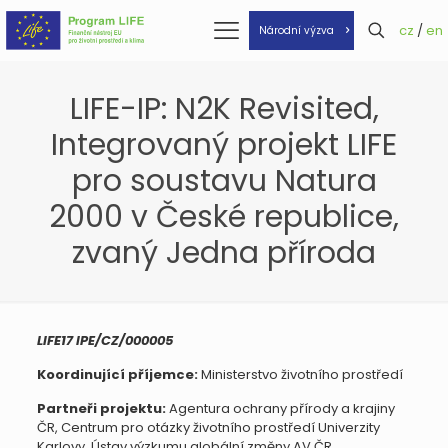
cz
/
en
Národní výzva
LIFE-IP: N2K Revisited,
Integrovaný projekt LIFE
pro soustavu Natura
2000 v České republice,
zvaný Jedna příroda
LIFE17 IPE/CZ/000005
Koordinující příjemce:
Ministerstvo životního prostředí
Partneři projektu:
Agentura ochrany přírody a krajiny
ČR, Centrum pro otázky životního prostředí Univerzity
Karlovy, Ústav výzkumu globální změny AV ČR