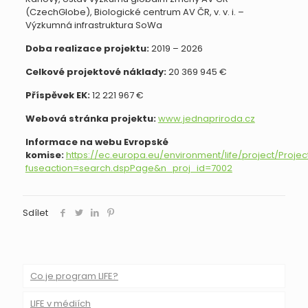
(CzechGlobe), Biologické centrum AV ČR, v. v. i. –
Výzkumná infrastruktura SoWa
Doba realizace projektu:
2019 – 2026
Celkové projektové náklady:
20 369 945 €
Příspěvek EK:
12 221 967 €
Webová stránka projektu:
www.jednapriroda.cz
Informace na webu Evropské
komise:
https://ec.europa.eu/environment/life/project/Projec
fuseaction=search.dspPage&n_proj_id=7002
Sdílet
Co je program LIFE?
LIFE v médiích