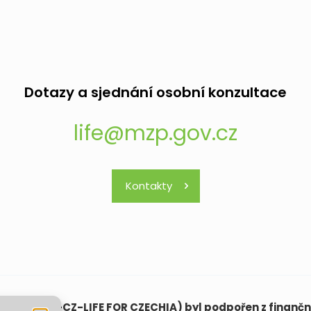
Dotazy a sjednání osobní konzultace
life@mzp.gov.cz
Kontakty
(LIFE21-CAP-CZ-LIFE FOR CZECHIA) byl podpořen z finanční