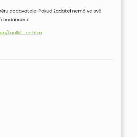
výběru dodavatele. Pokud žadatel nemá ve své
ři hodnocení.
pp/toolkit_en.htm