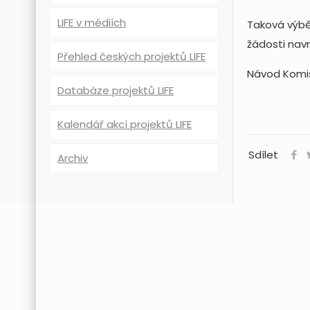
LIFE v médiích
Taková výbě
žádosti navr
Přehled českých projektů LIFE
Návod Komi
Databáze projektů LIFE
Kalendář akcí projektů LIFE
Sdílet
Archiv