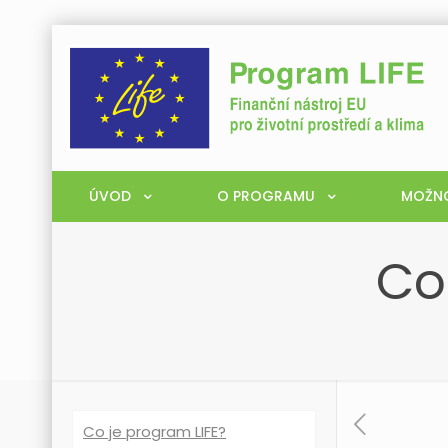
ÚVOD
O PROGRAMU
MOŽNO
Co
Co je program LIFE?