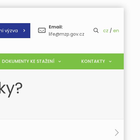
Email:
ní výzva
cz
/
en
life@mzp.gov.cz
DOKUMENTY KE STAŽENÍ
KONTAKTY
ky?