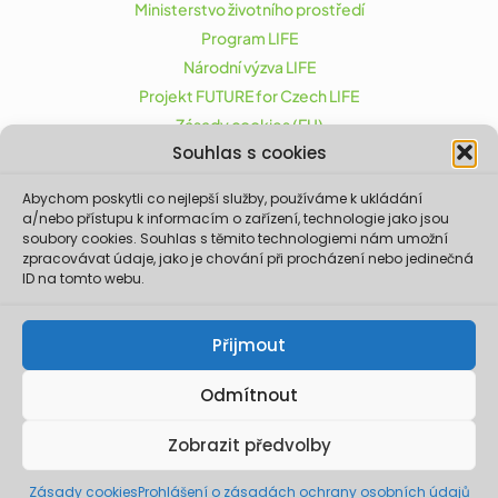
Ministerstvo životního prostředí
Program LIFE
Národní výzva LIFE
Projekt FUTURE for Czech LIFE
Zásady cookies (EU)
Souhlas s cookies
Abychom poskytli co nejlepší služby, používáme k ukládání
Projekt FUTURE for Czech LIFE (LIFE21-CAP-CZ-LIFE
a/nebo přístupu k informacím o zařízení, technologie jako jsou
FOR CZECHIA) byl podpořen z finančního nástroje
soubory cookies. Souhlas s těmito technologiemi nám umožní
zpracovávat údaje, jako je chování při procházení nebo jedinečná
Evropské unie LIFE.
ID na tomto webu.
Údaje a informace zveřejněné na těchto
stránkách vyjadřují názor či stanovisko pouze
Ministerstva životního prostředí a partnerů
Přijmout
projektu. Evropská komise není odpovědná za
jakékoliv použití informací zveřejněných na
těchto stránkách.
Odmítnout
© 2026 Ministerstvo životního prostředí. Realizace ©
Zobrazit předvolby
2023,
Xcreative - webdesign
.
Zásady cookies
Prohlášení o zásadách ochrany osobních údajů