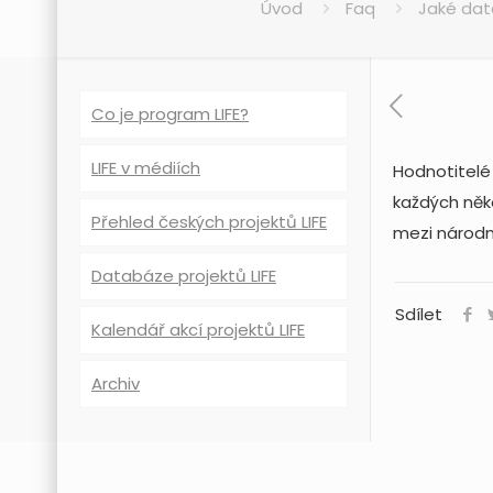
Úvod
Faq
Jaké data
Co je program LIFE?
LIFE v médiích
Hodnotitelé
každých něko
Přehled českých projektů LIFE
mezi národní
Databáze projektů LIFE
Sdílet
Kalendář akcí projektů LIFE
Archiv