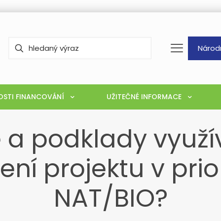
Národ
STI FINANCOVÁNÍ
UŽITEČNÉ INFORMACE
a podklady využív
ní projektu v prior
NAT/BIO?