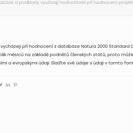
báze a podklady využívají hodnotitelé při hodnocení projektu
 vycházejí při hodnocení z databáze Natura 2000 Standard 
lik měsíců na základě podnětů členských států, proto může d
mi a evropskými údaji. Slaďte své údaje s údaji v tomto form