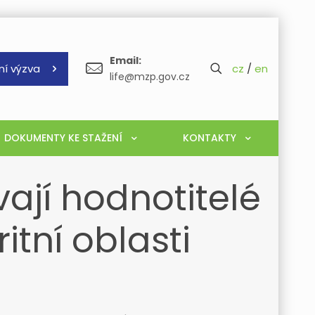
Email:
ní výzva
cz
/
en
life@mzp.gov.cz
DOKUMENTY KE STAŽENÍ
KONTAKTY
ají hodnotitelé
itní oblasti