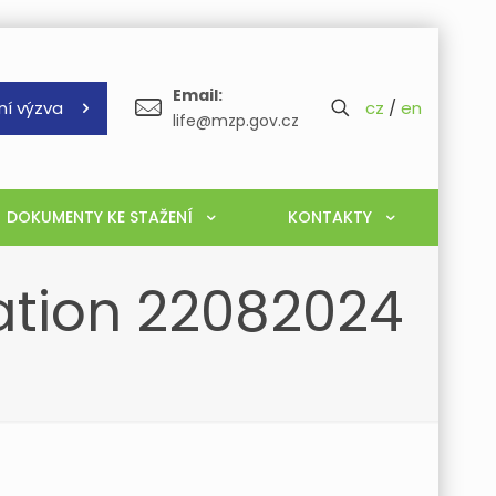
Email:
ní výzva
cz
/
en
life@mzp.gov.cz
DOKUMENTY KE STAŽENÍ
KONTAKTY
ation 22082024