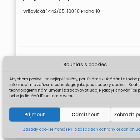
Vršovická 1442/65, 100 10 Praha 10
Projekt FUTURE for Czech LIFE 
Souhlas s cookies
Údaje a informace zveřejněné na těchto stránk
komise není odp
Abychom poskytli co nejlepší služby, používáme k ukládání a/nebo p
informacím o zařízení, technologie jako jsou soubory cookies. Souhl
technologiemi nám umožní zpracovávat údaje, jako je chování při 
nebo jedinečná ID na tomto webu.
© 2026 Mini
Přijmout
Odmítnout
Zobrazit p
Zásady cookies
Prohlášení o zásadách ochrany osobních ú