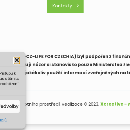
Kontakty
(LIFE21-CAP-CZ-LIFE FOR CZECHIA) byl podpořen z finanční
ách vyjadřují názor či stanovisko pouze Ministerstva živ
ovědná za jakékoliv použití informací zveřejněných na t
řístupu k
as s těmito
procházení
sterstvo životního prostředí. Realizace © 2023,
Xcreative -
ředvolby
dajů