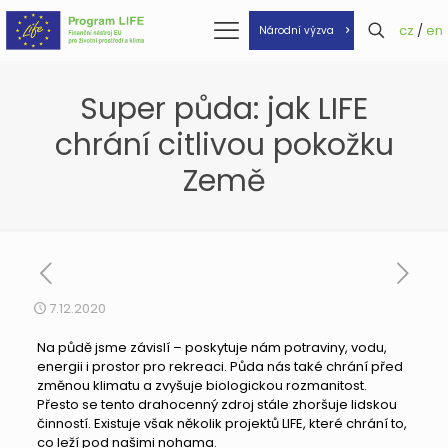
cz
/
en
Národní výzva
Super půda: jak LIFE
chrání citlivou pokožku
Země
7.12.2020
Na půdě jsme závislí – poskytuje nám potraviny, vodu,
energii i prostor pro rekreaci. Půda nás také chrání před
změnou klimatu a zvyšuje biologickou rozmanitost.
Přesto se tento drahocenný zdroj stále zhoršuje lidskou
činností. Existuje však několik projektů LIFE, které chrání to,
co leží pod našimi nohama.