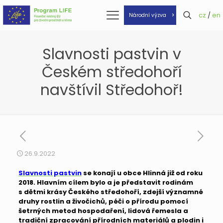
cz
/
en
Národní výzva
Slavnosti pastvin v
Českém středohoří
navštívil Středohoř!
26.9.2022
Slavnosti pastvin
se konají u obce Hlinná již od roku
2018. Hlavním cílem bylo a je představit rodinám
s dětmi krásy Českého středohoří, zdejší významné
druhy rostlin a živočichů, péči o přírodu pomocí
šetrných metod hospodaření, lidová řemesla a
tradiční zpracování přírodních materiálů a plodin i