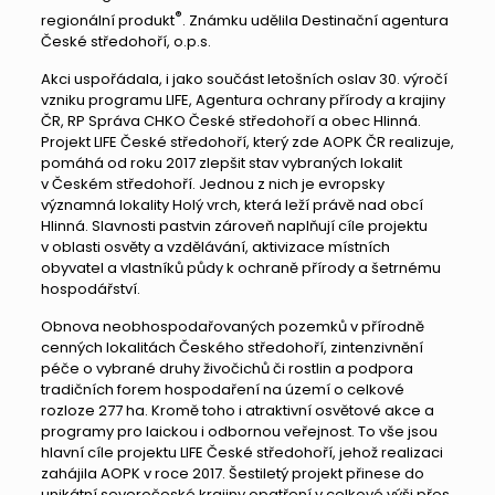
®
regionální produkt
. Známku udělila Destinační agentura
České středohoří, o.p.s.
Akci uspořádala, i jako součást letošních oslav 30. výročí
vzniku programu LIFE, Agentura ochrany přírody a krajiny
ČR, RP Správa CHKO České středohoří a obec Hlinná.
Projekt LIFE České středohoří, který zde AOPK ČR realizuje,
pomáhá od roku 2017 zlepšit stav vybraných lokalit
v Českém středohoří. Jednou z nich je evropsky
významná lokality Holý vrch, která leží právě nad obcí
Hlinná. Slavnosti pastvin zároveň naplňují cíle projektu
v oblasti osvěty a vzdělávání, aktivizace místních
obyvatel a vlastníků půdy k ochraně přírody a šetrnému
hospodářství.
Obnova neobhospodařovaných pozemků v přírodně
cenných lokalitách Českého středohoří, zintenzivnění
péče o vybrané druhy živočichů či rostlin a podpora
tradičních forem hospodaření na území o celkové
rozloze 277 ha. Kromě toho i atraktivní osvětové akce a
programy pro laickou i odbornou veřejnost. To vše jsou
hlavní cíle projektu LIFE České středohoří, jehož realizaci
zahájila AOPK v roce 2017. Šestiletý projekt přinese do
unikátní severočeské krajiny opatření v celkové výši přes