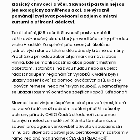
klasický chov ovcí a včel.
Slavnosti pastvin nejsou
jen ekologicky zaměřenou akcí, ale výrazně
pomáhají zvyšovat povědomí a zájem o místní
kulturní a přírodní dědictví.
Také letošní, již 5. ročník Slavností pastvin, nabídl
zážitkově-naučný okruh, který provedl účastníky přírodou
vrchu Hradiště. Za splnění připravených úkolů na
jednotlivých stanovištích si děti odnesly krásné odměny.
Procházku přírodou zakončil jarmark na návsi obce
Hlinná, kde se mohli účastníci akce posilnit místními
dobrotami, zatančit si na živou hudbu nebo si udělat
radost nákupem regionálních výrobků. K vidění byly i
ukázky pasení ovcí za pomoci ovčáckých psů, ukázky
lidových řemesel nebo rytířských soubojů. A samozřejmě
se ukázal i tajemný ochránce zdejších kopců-Středohoř!
Slavnosti pastvin jsou úspěšnou akcí pro veřejnost, která
se v prvé řadě snaží rodinám s dětmi přiblížit způsoby
ochrany přírody CHKO České středohoří za pomoci
šetrných metod zemědělství. S tímto tématem úzce
souvisí propagace venkovského života v současnosti i
minulosti. Slavnosti pastvin jsou certifikovaným zážitkem v
rámci regionálních známek ČESKÉ STŘEDOHOŘÍ