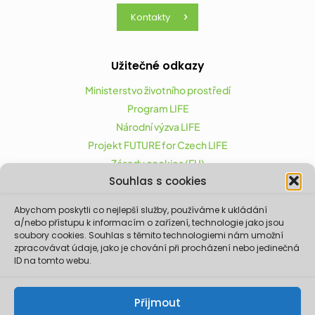
Kontakty
Užitečné odkazy
Ministerstvo životního prostředí
Program LIFE
Národní výzva LIFE
Projekt FUTURE for Czech LIFE
Zásady cookies (EU)
Souhlas s cookies
Abychom poskytli co nejlepší služby, používáme k ukládání
Projekt FUTURE for Czech LIFE (LIFE21-CAP-CZ-LIFE
a/nebo přístupu k informacím o zařízení, technologie jako jsou
FOR CZECHIA) byl podpořen z finančního nástroje
soubory cookies. Souhlas s těmito technologiemi nám umožní
Evropské unie LIFE.
zpracovávat údaje, jako je chování při procházení nebo jedinečná
ID na tomto webu.
Údaje a informace zveřejněné na těchto
stránkách vyjadřují názor či stanovisko pouze
Ministerstva životního prostředí a partnerů
Přijmout
projektu. Evropská komise není odpovědná za