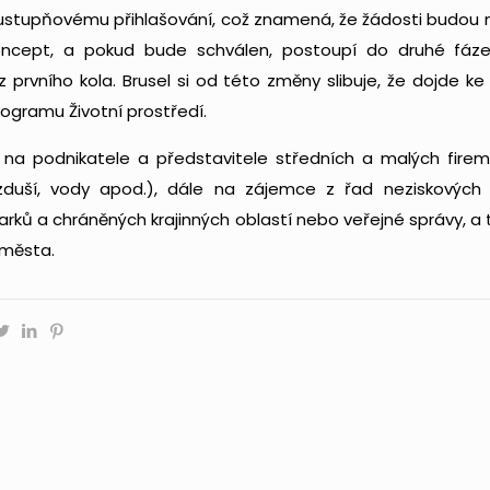
ustupňovému přihlašování, což znamená, že žádosti budou no
oncept, a pokud bude schválen, postoupí do druhé fáze,
z prvního kola. Brusel si od této změny slibuje, že dojde k
ogramu Životní prostředí.
í na podnikatele a představitele středních a malých fire
duší, vody apod.), dále na zájemce z řad neziskových org
arků a chráněných krajinných oblastí nebo veřejné správy, a
města.