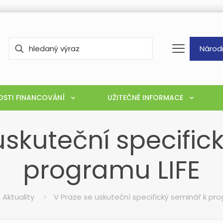
Národ
STI FINANCOVÁNÍ
UŽITEČNÉ INFORMACE
uskuteční specific
programu LIFE
Aktuality
V Praze se uskuteční specifický seminář k pro