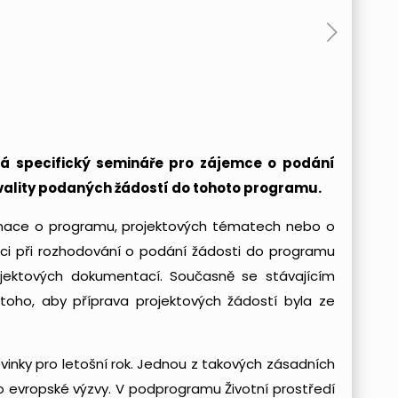
ádá specifický semináře pro zájemce o podání
vality podaných žádostí
do tohoto programu.
formace o programu, projektových tématech nebo o
oci při rozhodování o podání žádosti do programu
ojektových dokumentací. Současně se stávajícím
oho, aby příprava projektových žádostí byla ze
ovinky pro letošní rok. Jednou z takových zásadních
 evropské výzvy. V podprogramu Životní prostředí