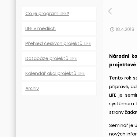
Co je program LIFE?
LIFE v médiích
18.4.2018
Přehled českých projektů LIFE
Národní ko
Databáze projektů LIFE
projektové 
Kalendář akcí projektů LIFE
Tento rok s
přípravě, a
Archiv
LIFE je se
systémem f
strany žadat
Seminář je u
nových info