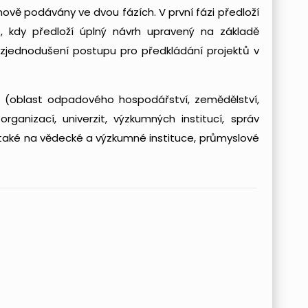
vě podávány ve dvou fázích. V první fázi předloží
 kdy předloží úplný návrh upravený na základě
e zjednodušení postupu pro předkládání projektů v
m (oblast odpadového hospodářství, zemědělství,
anizací, univerzit, výzkumných institucí, správ
 také na vědecké a výzkumné instituce, průmyslové