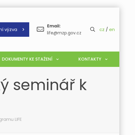
Email:
ní výzva
cz
/
en
life@mzp.gov.cz
DOKUMENTY KE STAŽENÍ
KONTAKTY
ký seminář k
gramu LIFE