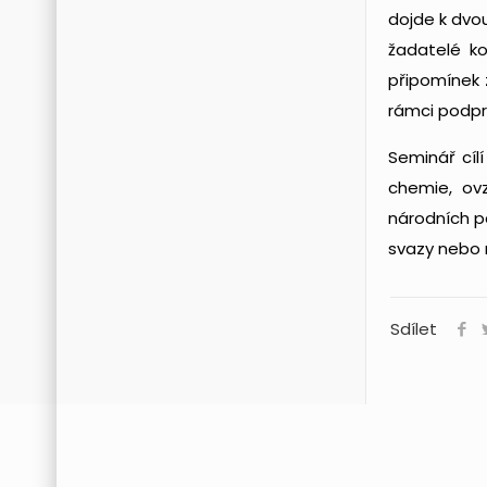
dojde k dvo
žadatelé k
připomínek 
rámci podpr
Seminář cíl
chemie, ovz
národních p
svazy nebo 
Sdílet