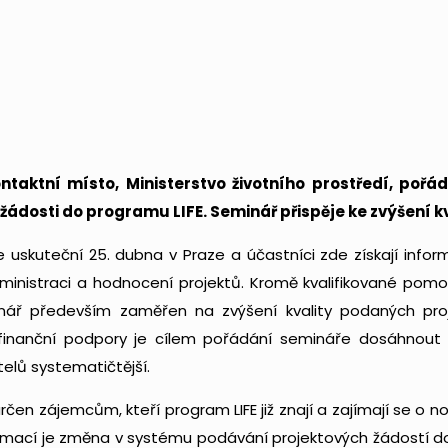
ntaktní místo, Ministerstvo životního prostředí, poř
žádosti do programu LIFE. Seminář přispěje ke
zvýšení k
e uskuteční 25. dubna v Praze a účastníci zde získají in
dministraci a hodnocení projektů. Kromě kvalifikované pom
minář především zaměřen na zvýšení kvality podaných pr
inanční podpory je cílem pořádání semináře dosáhnout t
elů systematičtější.
rčen zájemcům, kteří program LIFE již znají a zajímají se o n
rmací je změna v systému podávání projektových žádostí do