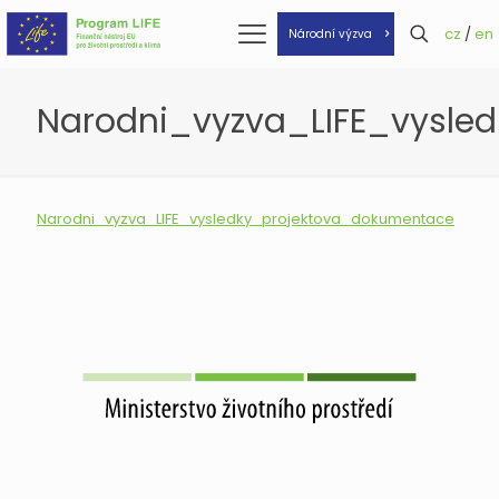
cz
/
en
Národní výzva
Narodni_vyzva_LIFE_vysle
Narodni_vyzva_LIFE_vysledky_projektova_dokumentace