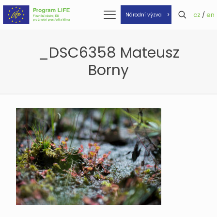
cz
/
en
Národní výzva
_DSC6358 Mateusz
Borny