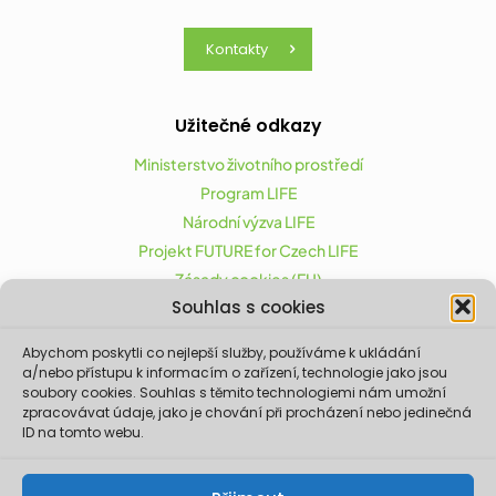
Kontakty
Užitečné odkazy
Ministerstvo životního prostředí
Program LIFE
Národní výzva LIFE
Projekt FUTURE for Czech LIFE
Zásady cookies (EU)
Souhlas s cookies
Abychom poskytli co nejlepší služby, používáme k ukládání
Projekt FUTURE for Czech LIFE (LIFE21-CAP-CZ-LIFE
a/nebo přístupu k informacím o zařízení, technologie jako jsou
FOR CZECHIA) byl podpořen z finančního nástroje
soubory cookies. Souhlas s těmito technologiemi nám umožní
zpracovávat údaje, jako je chování při procházení nebo jedinečná
Evropské unie LIFE.
ID na tomto webu.
Údaje a informace zveřejněné na těchto
stránkách vyjadřují názor či stanovisko pouze
Ministerstva životního prostředí a partnerů