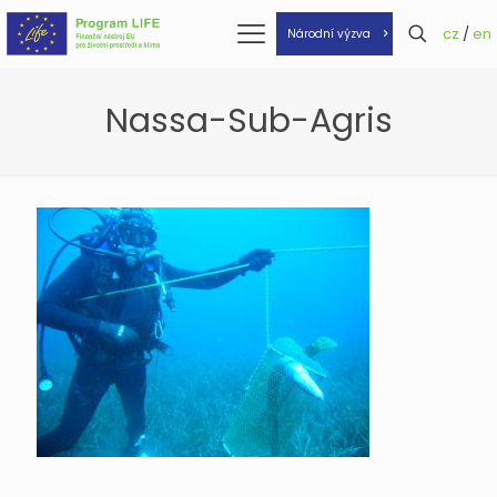
cz
/
en
Národní výzva
Nassa-Sub-Agris