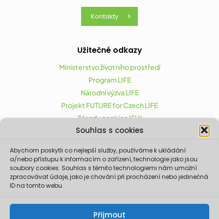
Kontakty
Užitečné odkazy
Ministerstvo životního prostředí
Program LIFE
Národní výzva LIFE
Projekt FUTURE for Czech LIFE
Zásady cookies (EU)
Souhlas s cookies
Abychom poskytli co nejlepší služby, používáme k ukládání
Projekt FUTURE for Czech LIFE (LIFE21-CAP-CZ-LIFE
a/nebo přístupu k informacím o zařízení, technologie jako jsou
FOR CZECHIA) byl podpořen z finančního nástroje
soubory cookies. Souhlas s těmito technologiemi nám umožní
zpracovávat údaje, jako je chování při procházení nebo jedinečná
Evropské unie LIFE.
ID na tomto webu.
Údaje a informace zveřejněné na těchto
stránkách vyjadřují názor či stanovisko pouze
Ministerstva životního prostředí a partnerů
Přijmout
projektu. Evropská komise není odpovědná za