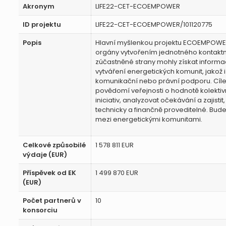
Akronym
LIFE22-CET-ECOEMPOWER
ID projektu
LIFE22-CET-ECOEMPOWER/101120775
Popis
Hlavní myšlenkou projektu ECOEMPOWER 
orgány vytvořením jednotného kontaktn
zúčastněné strany mohly získat informa
vytváření energetických komunit, jakož i
komunikační nebo právní podporu. Cílem
povědomí veřejnosti o hodnotě kolekti
iniciativ, analyzovat očekávání a zajistit,
technicky a finančně proveditelné. Bu
mezi energetickými komunitami.
Celkové způsobilé
1 578 811 EUR
výdaje (EUR)
Příspěvek od EK
1 499 870 EUR
(EUR)
Počet partnerů v
10
konsorciu