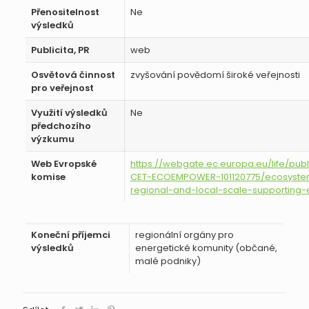
Přenositelnost
Ne
výsledků
Publicita, PR
web
Osvětová činnost
zvyšování povědomí široké veřejnosti
pro veřejnost
Využití výsledků
Ne
předchozího
výzkumu
Web Evropské
https://webgate.ec.europa.eu/life/publ
komise
CET-ECOEMPOWER-101120775/ecosyst
regional-and-local-scale-supporting
Koneční příjemci
regionální orgány pro
výsledků
energetické komunity (občané,
malé podniky)