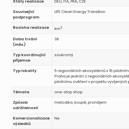
Státy realizace
DEU, ITA, FRA, CZE
Související
LIFE Clean Energy Transition
podprogram
Rozloha realizace
2
km
Doba trvání
36
(měs.)
Typ koordinující
soukromý
příjemce
Typ lokality
5 regionálních ekosystémů s 15 pilotním
Praha je jedním z regionálních ekosyst
pilotnímu ověření v projektu vyvíjených 
Témata
one-stop shop
Způsob
metodika, koupě, pronájem
udržitelnosti
Komercionalizace
Ne
výsledků