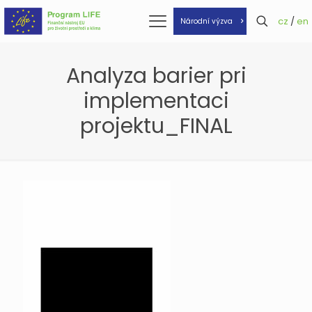
cz
/
en
Národní výzva
Analyza barier pri
implementaci
projektu_FINAL