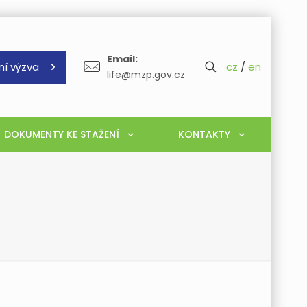
Email:
ní výzva
cz
/
en
life@mzp.gov.cz
DOKUMENTY KE STAŽENÍ
KONTAKTY