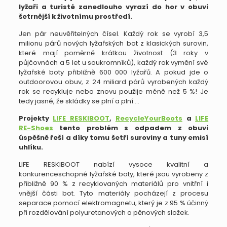
lyžaři a turisté zanedlouho vyrazí do hor v obuvi
šetrnější k životnímu prostředí.
Jen pár neuvěřitelných čísel. Každý rok se vyrobí 3,5
milionu párů nových lyžařských bot z klasických surovin,
které mají poměrně krátkou životnost (3 roky v
půjčovnách a 5 let u soukromníků), každý rok vymění své
lyžařské boty přibližně 600 000 lyžařů. A pokud jde o
outdoorovou obuv, z 24 miliard párů vyrobených každý
rok se recykluje nebo znovu použije méně než 5 %! Je
tedy jasné, že skládky se plní a plní….
Projekty
LIFE RESKIBOOT
,
RecycleYourBoots
a
LIFE
RE-Shoes
tento problém s odpadem z obuvi
úspěšně řeší a díky tomu šetří suroviny a tuny emisí
uhlíku.
LIFE RESKIBOOT nabízí vysoce kvalitní a
konkurenceschopné lyžařské boty, které jsou vyrobeny z
přibližně 90 % z recyklovaných materiálů pro vnitřní i
vnější části bot. Tyto materiály pocházejí z procesu
separace pomocí elektromagnetu, který je z 95 % účinný
při rozdělování polyuretanových a pěnových složek.