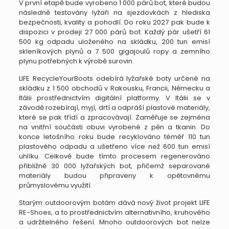
V první etapě bude vyrobeno 1 000 párů bot, které budou
následně testovány lyžaři na sjezdovkách z hlediska
bezpečnosti, kvality a pohodlí. Do roku 2027 pak bude k
dispozici v prodeji 27 000 párů bot. Každý pár ušetří 61
500 kg odpadu uloženého na skládku, 200 tun emisí
skleníkových plynů a 7 500 gigajoulů ropy a zemního
plynu potřebných k výrobě surovin.
LIFE RecycleYourBoots odebírá lyžařské boty určené na
skládku z 1 500 obchodů v Rakousku, Francii, Německu a
Itálii prostřednictvím digitální platformy. V Itálii se v
závodě rozebírají, myjí, drtí a odpráší plastové materiály,
které se pak třídí a zpracovávají. Zaměřuje se zejména
na vnitřní součásti obuvi vyrobené z pěn a tkanin. Do
konce letošního roku bude recyklováno téměř 110 tun
plastového odpadu a ušetřeno více než 600 tun emisí
uhlíku. Celkově bude tímto procesem regenerováno
přibližně 30 000 lyžařských bot, přičemž separované
materiály budou připraveny k opětovnému
průmyslovému využití.
Starým outdoorovým botám dává nový život projekt LIFE
RE-Shoes, a to prostřednictvím alternativního, kruhového
a udržitelného řešení. Mnoho outdoorových bot nelze