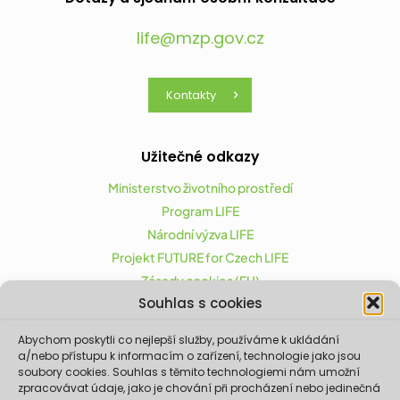
life@mzp.gov.cz
Kontakty
Užitečné odkazy
Ministerstvo životního prostředí
Program LIFE
Národní výzva LIFE
Projekt FUTURE for Czech LIFE
Zásady cookies (EU)
Souhlas s cookies
Abychom poskytli co nejlepší služby, používáme k ukládání
Projekt FUTURE for Czech LIFE (LIFE21-CAP-CZ-LIFE
a/nebo přístupu k informacím o zařízení, technologie jako jsou
FOR CZECHIA) byl podpořen z finančního nástroje
soubory cookies. Souhlas s těmito technologiemi nám umožní
zpracovávat údaje, jako je chování při procházení nebo jedinečná
Evropské unie LIFE.