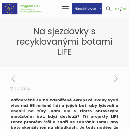
cz
/
en
Národní výzva
Na sjezdovky s
recyklovanými botami
LIFE
2.2.2024
Každoročně se na zasněžené evropské svahy vydá
více než 65 milionů lidí a jejich bot, aby lyžovali a
chodili na túry. Kam ale s tímto obrovským
množstvím bot, když doslouží? Tři projekty LIFE
tento problém řeší a snaží se zabránit tomu, aby
boty skončily jen na skládkách. Je tedy naděje, že