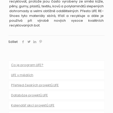
recyklovat, protože jsou často vyrobeny ze směsi kůže,
pěny, gumy, plastů, textilu, kovů a polylaminátů slepených
dohromady a velmi obtížně oddělitelných. Přesto LIFE RE-
Shoes tyto materiály sbírá, třídí a recykluje a dále je
používá při výrobě nových vysoce kvalitních
recyklovaných bot.
Sdílet
Co je program LIFE?
LIFE v médiích
Přehled českých projektů LIFE
Databáze projektů LIFE
Kalendář akcí projektů LIFE