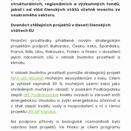
strukturálních, regionálních a výzkumných fondů,
jakož i od vlád členských států včetně investic ze
soukromého sektoru.
Dvanáct stěžejních projektů v deseti členských
státech EU
Finanční prostředky přidělené novým strategickým
projektům podpoří Bulharsko, Česko, Irsko, Španělsko,
Francii, Itálii, Litvu, Rakousko, Polsko a Finsko v dosažení
jejich národních cílů v oblasti životního prostředí a
klimatu.
V oblasti životního prostředí pomůže strategický projekt
MPA-LIFE-IRELAND
mořským ekosystémům v Irsku. Cílem
je vyhlásit nejméně 30 % mořských území Irska jako
chráněných mořských oblastí. V polském Podkarpatsku
zlepší
LIFE Podkarpackie
kvalitu ovzduší a zároveň sníží
energetickou chudobu a zvýší energetickou účinnost a
v Litvě zlepší kvalitu vody a hospodaření s ní v rámci
projektu
LIFE SIP Vanduo
.
Na podporu přírody a biologické rozmanitosti bylo
vybráno šest projektů. Ve Finsku je cílem programu