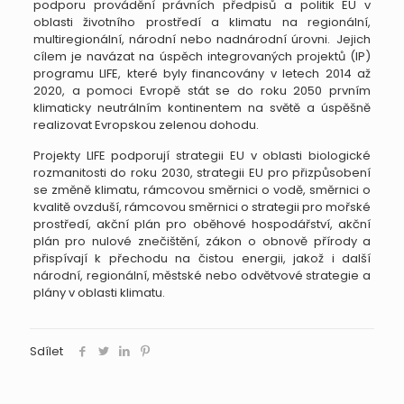
podporu provádění právních předpisů a politik EU v
oblasti životního prostředí a klimatu na regionální,
multiregionální, národní nebo nadnárodní úrovni. Jejich
cílem je navázat na úspěch integrovaných projektů (IP)
programu LIFE, které byly financovány v letech 2014 až
2020, a pomoci Evropě stát se do roku 2050 prvním
klimaticky neutrálním kontinentem na světě a úspěšně
realizovat Evropskou zelenou dohodu.
Projekty LIFE podporují strategii EU v oblasti biologické
rozmanitosti do roku 2030, strategii EU pro přizpůsobení
se změně klimatu, rámcovou směrnici o vodě, směrnici o
kvalitě ovzduší, rámcovou směrnici o strategii pro mořské
prostředí, akční plán pro oběhové hospodářství, akční
plán pro nulové znečištění, zákon o obnově přírody a
přispívají k přechodu na čistou energii, jakož i další
národní, regionální, městské nebo odvětvové strategie a
plány v oblasti klimatu.
Sdílet