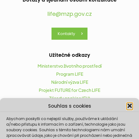
life@mzp.gov.cz
Kontakty
Užitečné odkazy
Ministerstvo životního prostředí
Program LIFE
Národní výzva LIFE
Projekt FUTURE for Czech LIFE
Zásady cookies (EU)
Souhlas s cookies
Abychom poskytli co nejlepší služby, používáme k ukládání
Projekt FUTURE for Czech LIFE (LIFE21-CAP-CZ-LIFE
a/nebo přístupu k informacím o zařízení, technologie jako jsou
FOR CZECHIA) byl podpořen z finančního nástroje
soubory cookies. Souhlas s těmito technologiemi nám umožní
zpracovávat údaje, jako je chování při procházení nebo jedinečná
Evropské unie LIFE.