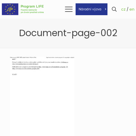
cz
/
en
Národní výzva
Document-page-002