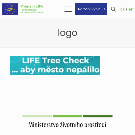
cz
/
en
Národní výzva
logo