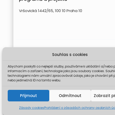
Vršovická 1442/65, 100 10 Praha 10
Projekt FUTURE for Czech LIFE 
Souhlas s cookies
Údaje a informace zveřejněné na těchto stránk
komise není odp
Abychom poskytli co nejlepší služby, používáme k ukládání a/nebo p
informacím o zařízení, technologie jako jsou soubory cookies. Souhl
technologiemi nám umožní zpracovávat údaje, jako je chování při 
nebo jedinečná ID na tomto webu.
© 2026 Mini
Přijmout
Odmítnout
Zobrazit p
Zásady cookies
Prohlášení o zásadách ochrany osobních ú