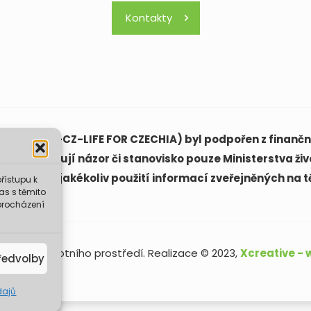
Kontakty
(LIFE21-CAP-CZ-LIFE FOR CZECHIA) byl podpořen z finanční
ách vyjadřují názor či stanovisko pouze Ministerstva živ
ovědná za jakékoliv použití informací zveřejněných na t
řístupu k
as s těmito
procházení
sterstvo životního prostředí. Realizace © 2023,
Xcreative -
ředvolby
dajů