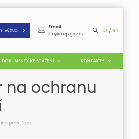
Email:
ní výzva
cz
/
en
life@mzp.gov.cz
DOKUMENTY KE STAŽENÍ
KONTAKTY
ur na ochranu
í
ního prostředí