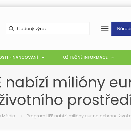
Národ
STI FINANCOVÁNÍ
UŽITEČNÉ INFORMACE
 nabízí milióny e
životního prostřed
fe Média
Program LIFE nabízí milióny eur na ochranu život