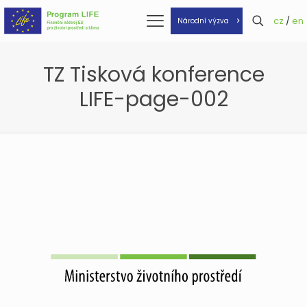
cz
/
en
Národní výzva
TZ Tisková konference
LIFE-page-002