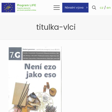
cz
/
en
Národní výzva
titulka-vlci