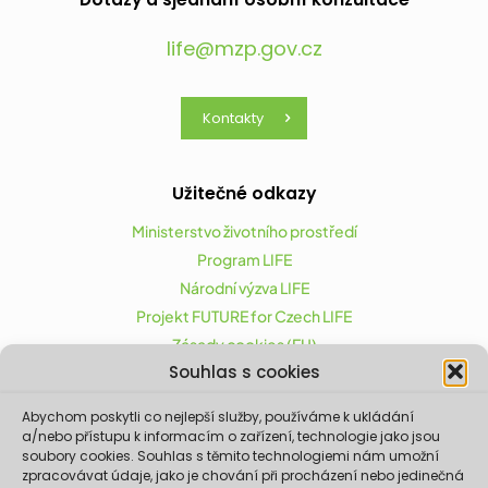
life@mzp.gov.cz
Kontakty
Užitečné odkazy
Ministerstvo životního prostředí
Program LIFE
Národní výzva LIFE
Projekt FUTURE for Czech LIFE
Zásady cookies (EU)
Souhlas s cookies
Abychom poskytli co nejlepší služby, používáme k ukládání
Projekt FUTURE for Czech LIFE (LIFE21-CAP-CZ-LIFE
a/nebo přístupu k informacím o zařízení, technologie jako jsou
FOR CZECHIA) byl podpořen z finančního nástroje
soubory cookies. Souhlas s těmito technologiemi nám umožní
zpracovávat údaje, jako je chování při procházení nebo jedinečná
Evropské unie LIFE.