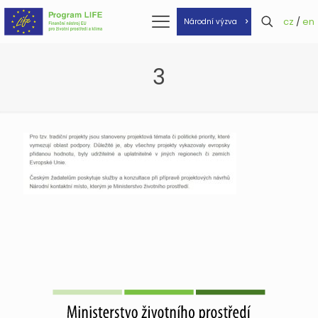
cz
/
en
Národní výzva
3