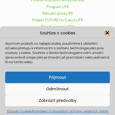
Program LIFE
Národní výzva LIFE
Projekt FUTURE for Czech LIFE
Zásady cookies (EU)
Souhlas s cookies
Abychom poskytli co nejlepší služby, používáme k ukládání
Projekt FUTURE for Czech LIFE (LIFE21-CAP-CZ-LIFE
a/nebo přístupu k informacím o zařízení, technologie jako jsou
FOR CZECHIA) byl podpořen z finančního nástroje
soubory cookies. Souhlas s těmito technologiemi nám umožní
zpracovávat údaje, jako je chování při procházení nebo jedinečná
Evropské unie LIFE.
ID na tomto webu.
Údaje a informace zveřejněné na těchto
stránkách vyjadřují názor či stanovisko pouze
Ministerstva životního prostředí a partnerů
Přijmout
projektu. Evropská komise není odpovědná za
jakékoliv použití informací zveřejněných na
těchto stránkách.
Odmítnout
© 2026 Ministerstvo životního prostředí. Realizace ©
Zobrazit předvolby
2023,
Xcreative - webdesign
.
Zásady cookies
Prohlášení o zásadách ochrany osobních údajů