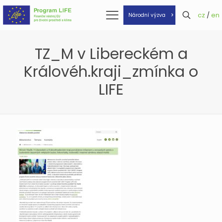
cz
/
en
Národní výzva
TZ_M v Libereckém a
Královéh.kraji_zmínka o
LIFE