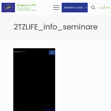
cz
/
en
Národní výzva
2TZLIFE_info_seminare