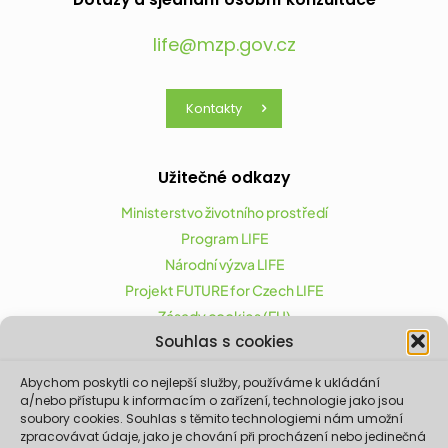
life@mzp.gov.cz
Kontakty
Užitečné odkazy
Ministerstvo životního prostředí
Program LIFE
Národní výzva LIFE
Projekt FUTURE for Czech LIFE
Zásady cookies (EU)
Souhlas s cookies
Abychom poskytli co nejlepší služby, používáme k ukládání
Projekt FUTURE for Czech LIFE (LIFE21-CAP-CZ-LIFE
a/nebo přístupu k informacím o zařízení, technologie jako jsou
FOR CZECHIA) byl podpořen z finančního nástroje
soubory cookies. Souhlas s těmito technologiemi nám umožní
zpracovávat údaje, jako je chování při procházení nebo jedinečná
Evropské unie LIFE.