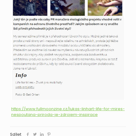
https://www.fullmoonzine.cz/lukas-linhart-life-for-mires-
nespoutana-priroda-je-zdrojem-inspirace
Sdílet