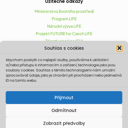
Užitečné odkazy
Ministerstvo životního prostředí
Program LIFE
Národní výzva LIFE
Projekt FUTURE for Czech LIFE
Zásady cookies (EU)
Souhlas s cookies
Abychom poskytli co nejlepší služby, používáme k ukládání
Projekt FUTURE for Czech LIFE (LIFE21-CAP-CZ-LIFE
a/nebo přístupu k informacím o zařízení, technologie jako jsou
FOR CZECHIA) byl podpořen z finančního nástroje
soubory cookies. Souhlas s těmito technologiemi nám umožní
zpracovávat údaje, jako je chování při procházení nebo jedinečná
Evropské unie LIFE.
ID na tomto webu.
Údaje a informace zveřejněné na těchto
stránkách vyjadřují názor či stanovisko pouze
Ministerstva životního prostředí a partnerů
Přijmout
projektu. Evropská komise není odpovědná za
jakékoliv použití informací zveřejněných na
těchto stránkách.
Odmítnout
© 2026 Ministerstvo životního prostředí. Realizace ©
Zobrazit předvolby