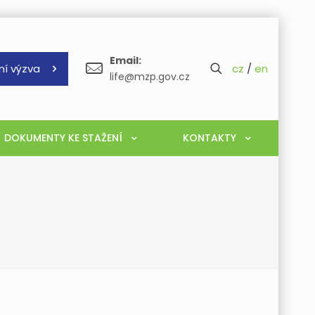
Email:
ní výzva
cz
/
en
life@mzp.gov.cz
DOKUMENTY KE STAŽENÍ
KONTAKTY