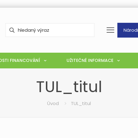
Národ
STI FINANCOVÁNÍ
UŽITEČNÉ INFORMACE
TUL_titul
Úvod
TUL_titul