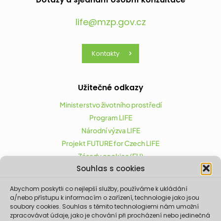
life@mzp.gov.cz
Kontakty
Užitečné odkazy
Ministerstvo životního prostředí
Program LIFE
Národní výzva LIFE
Projekt FUTURE for Czech LIFE
Zásady cookies (EU)
Souhlas s cookies
Abychom poskytli co nejlepší služby, používáme k ukládání
Projekt FUTURE for Czech LIFE (LIFE21-CAP-CZ-LIFE
a/nebo přístupu k informacím o zařízení, technologie jako jsou
FOR CZECHIA) byl podpořen z finančního nástroje
soubory cookies. Souhlas s těmito technologiemi nám umožní
zpracovávat údaje, jako je chování při procházení nebo jedinečná
Evropské unie LIFE.