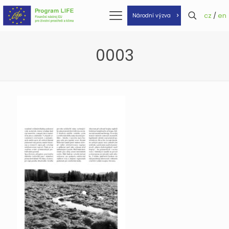
cz
/
en
Národní výzva
0003