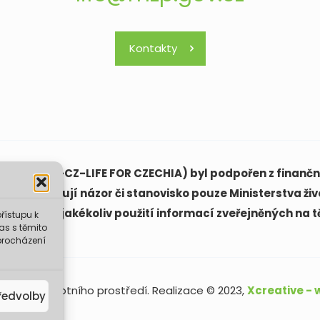
Kontakty
(LIFE21-CAP-CZ-LIFE FOR CZECHIA) byl podpořen z finanční
ách vyjadřují názor či stanovisko pouze Ministerstva živ
ovědná za jakékoliv použití informací zveřejněných na t
řístupu k
as s těmito
procházení
sterstvo životního prostředí. Realizace © 2023,
Xcreative -
ředvolby