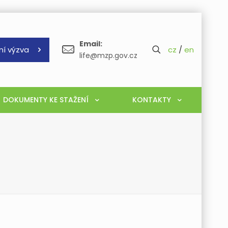
Email:
ní výzva
cz
/
en
life@mzp.gov.cz
DOKUMENTY KE STAŽENÍ
KONTAKTY