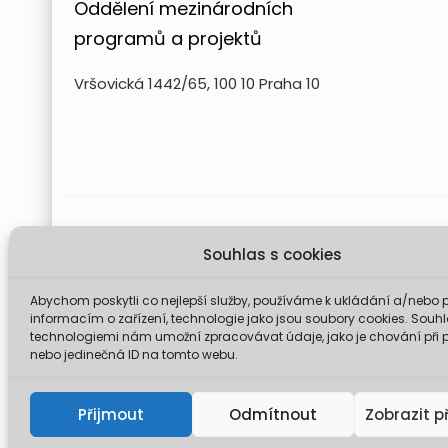
Oddělení mezinárodních
programů a projektů
Vršovická 1442/65, 100 10 Praha 10
Projekt FUTURE for Czech LIFE 
Souhlas s cookies
Údaje a informace zveřejněné na těchto stránk
komise není odp
Abychom poskytli co nejlepší služby, používáme k ukládání a/nebo p
informacím o zařízení, technologie jako jsou soubory cookies. Souhl
technologiemi nám umožní zpracovávat údaje, jako je chování při 
nebo jedinečná ID na tomto webu.
© 2026 Mini
Přijmout
Odmítnout
Zobrazit p