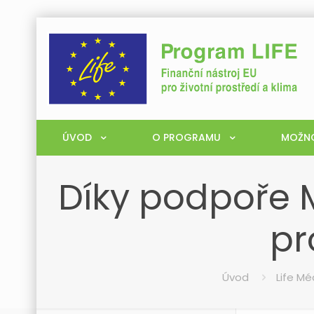
ÚVOD
O PROGRAMU
MOŽNO
Díky podpoře M
pr
Úvod
Life Mé