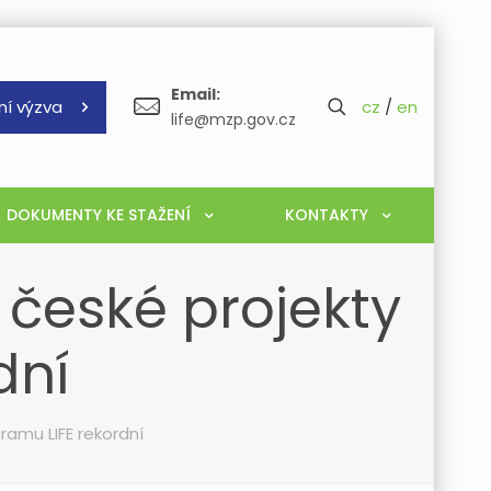
Email:
ní výzva
cz
/
en
life@mzp.gov.cz
DOKUMENTY KE STAŽENÍ
KONTAKTY
 české projekty
dní
ramu LIFE rekordní