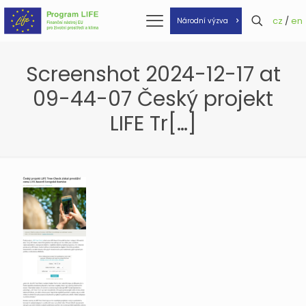
cz
/
en
Národní výzva
Screenshot 2024-12-17 at
09-44-07 Český projekt
LIFE Tr[…]