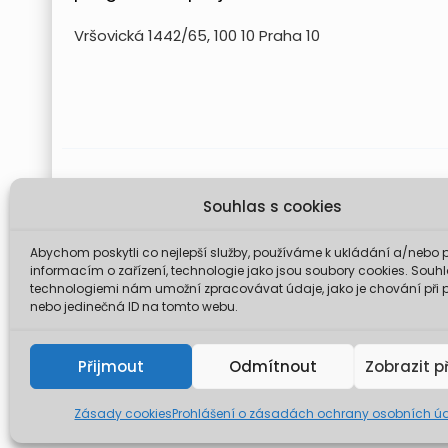
Vršovická 1442/65, 100 10 Praha 10
Projekt FUTURE for Czech LIFE 
Souhlas s cookies
Údaje a informace zveřejněné na těchto stránk
komise není odp
Abychom poskytli co nejlepší služby, používáme k ukládání a/nebo p
informacím o zařízení, technologie jako jsou soubory cookies. Souhl
technologiemi nám umožní zpracovávat údaje, jako je chování při 
nebo jedinečná ID na tomto webu.
© 2026 Mini
Přijmout
Odmítnout
Zobrazit p
Zásady cookies
Prohlášení o zásadách ochrany osobních ú