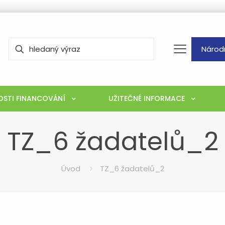
Národ
STI FINANCOVÁNÍ
UŽITEČNÉ INFORMACE
TZ_6 žadatelů_2
Úvod
TZ_6 žadatelů_2