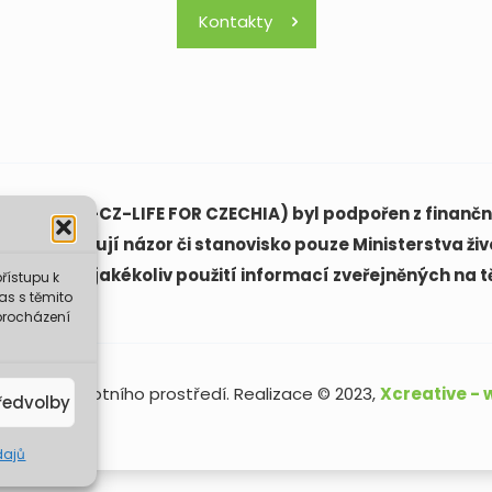
Kontakty
(LIFE21-CAP-CZ-LIFE FOR CZECHIA) byl podpořen z finanční
ách vyjadřují názor či stanovisko pouze Ministerstva živ
ovědná za jakékoliv použití informací zveřejněných na t
řístupu k
as s těmito
procházení
sterstvo životního prostředí. Realizace © 2023,
Xcreative -
ředvolby
dajů