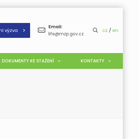
Email:
ní výzva
cz
/
en
life@mzp.gov.cz
DOKUMENTY KE STAŽENÍ
KONTAKTY