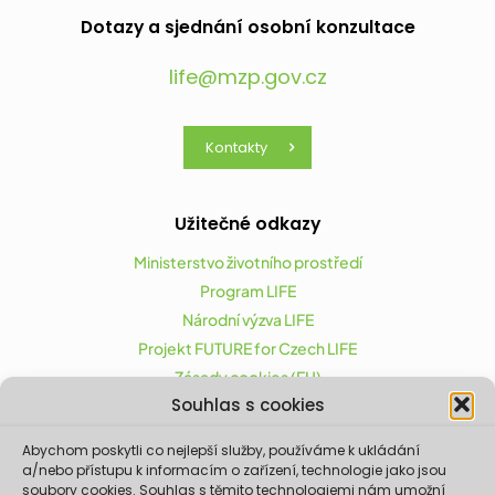
Dotazy a sjednání osobní konzultace
life@mzp.gov.cz
Kontakty
Užitečné odkazy
Ministerstvo životního prostředí
Program LIFE
Národní výzva LIFE
Projekt FUTURE for Czech LIFE
Zásady cookies (EU)
Souhlas s cookies
Abychom poskytli co nejlepší služby, používáme k ukládání
Projekt FUTURE for Czech LIFE (LIFE21-CAP-CZ-LIFE
a/nebo přístupu k informacím o zařízení, technologie jako jsou
FOR CZECHIA) byl podpořen z finančního nástroje
soubory cookies. Souhlas s těmito technologiemi nám umožní