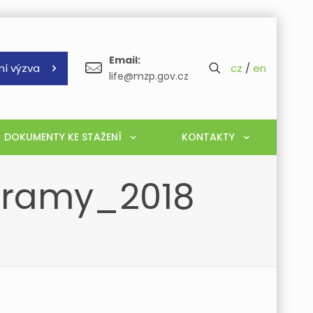
Email:
ní výzva
cz
/
en
life@mzp.gov.cz
DOKUMENTY KE STAŽENÍ
KONTAKTY
gramy_2018