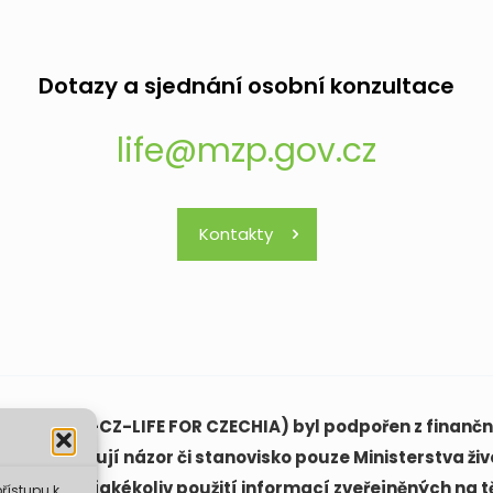
Dotazy a sjednání osobní konzultace
life@mzp.gov.cz
Kontakty
(LIFE21-CAP-CZ-LIFE FOR CZECHIA) byl podpořen z finanční
ách vyjadřují názor či stanovisko pouze Ministerstva živ
ovědná za jakékoliv použití informací zveřejněných na t
řístupu k