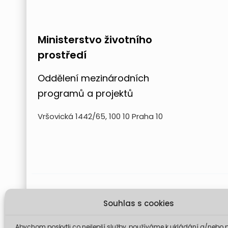
Ministerstvo životního
prostředí
Oddělení mezinárodních
programů a projektů
Vršovická 1442/65, 100 10 Praha 10
Projekt FUTURE for Czech LIFE 
Souhlas s cookies
Údaje a informace zveřejněné na těchto stránk
komise není odp
Abychom poskytli co nejlepší služby, používáme k ukládání a/nebo p