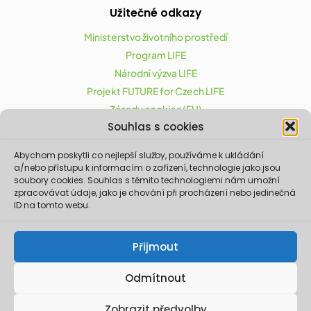
Užitečné odkazy
Ministerstvo životního prostředí
Program LIFE
Národní výzva LIFE
Projekt FUTURE for Czech LIFE
Zásady cookies (EU)
Souhlas s cookies
Abychom poskytli co nejlepší služby, používáme k ukládání
Projekt FUTURE for Czech LIFE (LIFE21-CAP-CZ-LIFE
a/nebo přístupu k informacím o zařízení, technologie jako jsou
FOR CZECHIA) byl podpořen z finančního nástroje
soubory cookies. Souhlas s těmito technologiemi nám umožní
zpracovávat údaje, jako je chování při procházení nebo jedinečná
Evropské unie LIFE.
ID na tomto webu.
Údaje a informace zveřejněné na těchto
stránkách vyjadřují názor či stanovisko pouze
Ministerstva životního prostředí a partnerů
Přijmout
projektu. Evropská komise není odpovědná za
jakékoliv použití informací zveřejněných na
těchto stránkách.
Odmítnout
© 2026 Ministerstvo životního prostředí. Realizace ©
Zobrazit předvolby