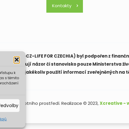
Kontakty
(LIFE21-CAP-CZ-LIFE FOR CZECHIA) byl podpořen z finanční
ách vyjadřují názor či stanovisko pouze Ministerstva živ
ovědná za jakékoliv použití informací zveřejněných na t
řístupu k
as s těmito
procházení
sterstvo životního prostředí. Realizace © 2023,
Xcreative -
ředvolby
dajů