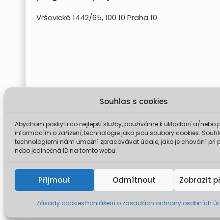
Vršovická 1442/65, 100 10 Praha 10
Projekt FUTURE for Czech LIFE 
Souhlas s cookies
Údaje a informace zveřejněné na těchto stránk
komise není odp
Abychom poskytli co nejlepší služby, používáme k ukládání a/nebo p
informacím o zařízení, technologie jako jsou soubory cookies. Souhl
technologiemi nám umožní zpracovávat údaje, jako je chování při 
nebo jedinečná ID na tomto webu.
© 2026 Mini
Přijmout
Odmítnout
Zobrazit p
Zásady cookies
Prohlášení o zásadách ochrany osobních ú