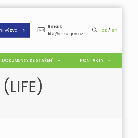
Email:
ní výzva
cz
/
en
life@mzp.gov.cz
DOKUMENTY KE STAŽENÍ
KONTAKTY
(LIFE)