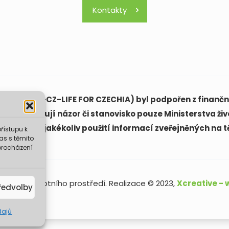
Kontakty
(LIFE21-CAP-CZ-LIFE FOR CZECHIA) byl podpořen z finanční
ách vyjadřují názor či stanovisko pouze Ministerstva živ
ovědná za jakékoliv použití informací zveřejněných na t
řístupu k
as s těmito
procházení
sterstvo životního prostředí. Realizace © 2023,
Xcreative -
ředvolby
dajů