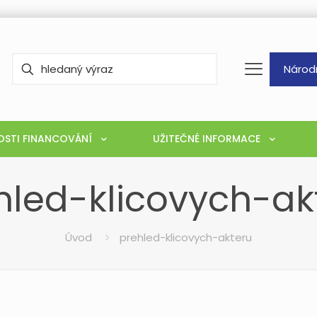
Národ
STI FINANCOVÁNÍ
UŽITEČNÉ INFORMACE
hled-klicovych-ak
Úvod
prehled-klicovych-akteru