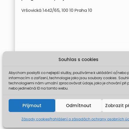
Vršovická 1442/65, 100 10 Praha 10
Projekt FUTURE for Czech LIFE 
Souhlas s cookies
Údaje a informace zveřejněné na těchto stránk
komise není odp
Abychom poskytli co nejlepší služby, používáme k ukládání a/nebo p
informacím o zařízení, technologie jako jsou soubory cookies. Souhl
technologiemi nám umožní zpracovávat údaje, jako je chování při 
nebo jedinečná ID na tomto webu.
© 2026 Mini
Přijmout
Odmítnout
Zobrazit p
Zásady cookies
Prohlášení o zásadách ochrany osobních ú