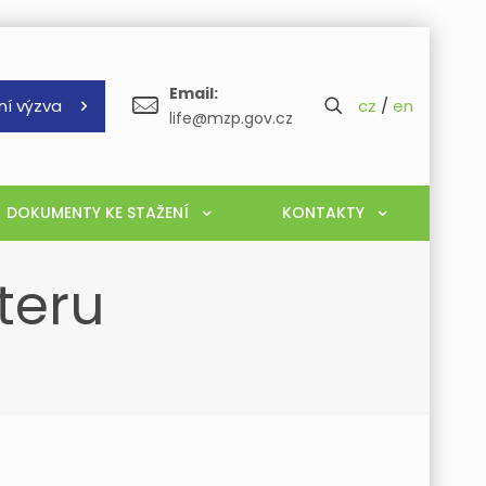
Email:
ní výzva
cz
/
en
life@mzp.gov.cz
DOKUMENTY KE STAŽENÍ
KONTAKTY
teru