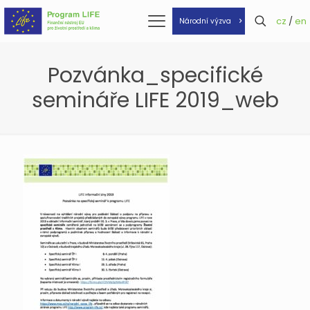
cz
/
en
Národní výzva
Pozvánka_specifické
semináře LIFE 2019_web