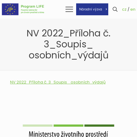
cz
/
en
Národní výzva
NV 2022_Příloha č.
3_Soupis_
osobních_výdajů
NV 2022_Příloha č. 3_Soupis_ osobních_výdajů