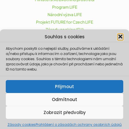
Program LIFE
Národní výzva LIFE
Projekt FUTURE for Czech LIFE
Zásady cookies (EU)
Souhlas s cookies
Abychom poskytli co nejlepší služby, používáme k ukládání
Projekt FUTURE for Czech LIFE (LIFE21-CAP-CZ-LIFE
a/nebo přístupu k informacím o zařízení, technologie jako jsou
FOR CZECHIA) byl podpořen z finančního nástroje
soubory cookies. Souhlas s těmito technologiemi nám umožní
zpracovávat údaje, jako je chování při procházení nebo jedinečná
Evropské unie LIFE.
ID na tomto webu.
Údaje a informace zveřejněné na těchto
stránkách vyjadřují názor či stanovisko pouze
Ministerstva životního prostředí a partnerů
Přijmout
projektu. Evropská komise není odpovědná za
jakékoliv použití informací zveřejněných na
těchto stránkách.
Odmítnout
© 2026 Ministerstvo životního prostředí. Realizace ©
Zobrazit předvolby
2023,
Xcreative - webdesign
.
Zásady cookies
Prohlášení o zásadách ochrany osobních údajů