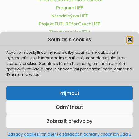
Program LIFE
Národní výzva LIFE
Projekt FUTURE for Czech LIFE
Zásady cookies (EU)
Souhlas s cookies
Abychom poskytli co nejlepší služby, používáme k ukládání
Projekt FUTURE for Czech LIFE (LIFE21-CAP-CZ-LIFE
a/nebo přístupu k informacím o zařízení, technologie jako jsou
FOR CZECHIA) byl podpořen z finančního nástroje
soubory cookies. Souhlas s těmito technologiemi nám umožní
zpracovávat údaje, jako je chování při procházení nebo jedinečná
Evropské unie LIFE.
ID na tomto webu.
Údaje a informace zveřejněné na těchto
stránkách vyjadřují názor či stanovisko pouze
Ministerstva životního prostředí a partnerů
Přijmout
projektu. Evropská komise není odpovědná za
jakékoliv použití informací zveřejněných na
těchto stránkách.
Odmítnout
© 2026 Ministerstvo životního prostředí. Realizace ©
Zobrazit předvolby
2023,
Xcreative - webdesign
.
Zásady cookies
Prohlášení o zásadách ochrany osobních údajů