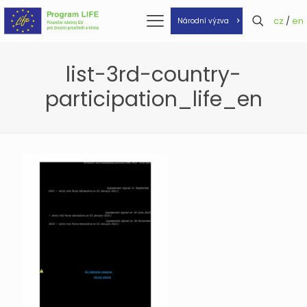
cz
/
en
Národní výzva
list-3rd-country-
participation_life_en