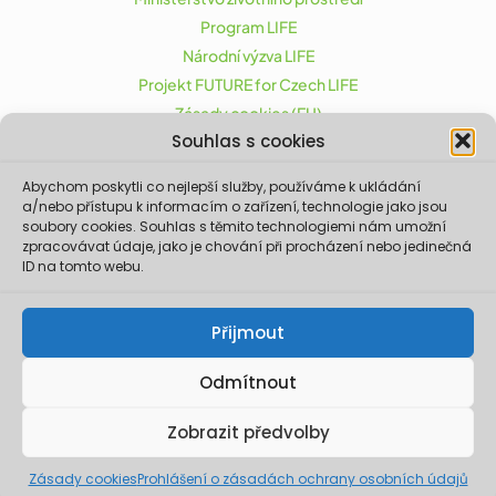
Program LIFE
Národní výzva LIFE
Projekt FUTURE for Czech LIFE
Zásady cookies (EU)
Souhlas s cookies
Abychom poskytli co nejlepší služby, používáme k ukládání
Projekt FUTURE for Czech LIFE (LIFE21-CAP-CZ-LIFE
a/nebo přístupu k informacím o zařízení, technologie jako jsou
FOR CZECHIA) byl podpořen z finančního nástroje
soubory cookies. Souhlas s těmito technologiemi nám umožní
zpracovávat údaje, jako je chování při procházení nebo jedinečná
Evropské unie LIFE.
ID na tomto webu.
Údaje a informace zveřejněné na těchto
stránkách vyjadřují názor či stanovisko pouze
Ministerstva životního prostředí a partnerů
Přijmout
projektu. Evropská komise není odpovědná za
jakékoliv použití informací zveřejněných na
těchto stránkách.
Odmítnout
© 2026 Ministerstvo životního prostředí. Realizace ©
Zobrazit předvolby
2023,
Xcreative - webdesign
.
Zásady cookies
Prohlášení o zásadách ochrany osobních údajů