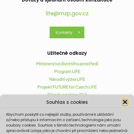
life@mzp.gov.cz
Kontakty
Užitečné odkazy
Ministerstvo životního prostředí
Program LIFE
Národní výzva LIFE
Projekt FUTURE for Czech LIFE
Zásady cookies (EU)
Souhlas s cookies
Abychom poskytli co nejlepší služby, používáme k ukládání
Projekt FUTURE for Czech LIFE (LIFE21-CAP-CZ-LIFE
a/nebo přístupu k informacím o zařízení, technologie jako jsou
FOR CZECHIA) byl podpořen z finančního nástroje
soubory cookies. Souhlas s těmito technologiemi nám umožní
zpracovávat údaje, jako je chování při procházení nebo jedinečná
Evropské unie LIFE.