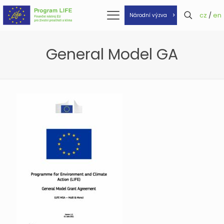
cz
/
en
Národní výzva
General Model GA