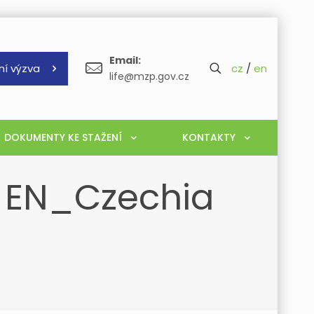
Email:
ní výzva
cz
/
en
life@mzp.gov.cz
DOKUMENTY KE STAŽENÍ
KONTAKTY
– EN_Czechia
1