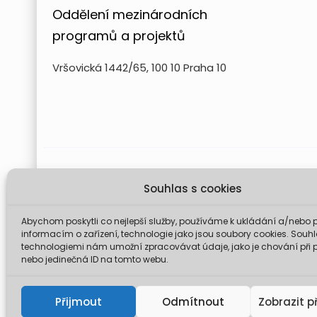
Oddělení mezinárodních
programů a projektů
Vršovická 1442/65, 100 10 Praha 10
Projekt FUTURE for Czech LIFE 
Souhlas s cookies
Údaje a informace zveřejněné na těchto stránk
komise není odp
Abychom poskytli co nejlepší služby, používáme k ukládání a/nebo p
informacím o zařízení, technologie jako jsou soubory cookies. Souhl
technologiemi nám umožní zpracovávat údaje, jako je chování při 
nebo jedinečná ID na tomto webu.
© 2026 Mini
Přijmout
Odmítnout
Zobrazit p