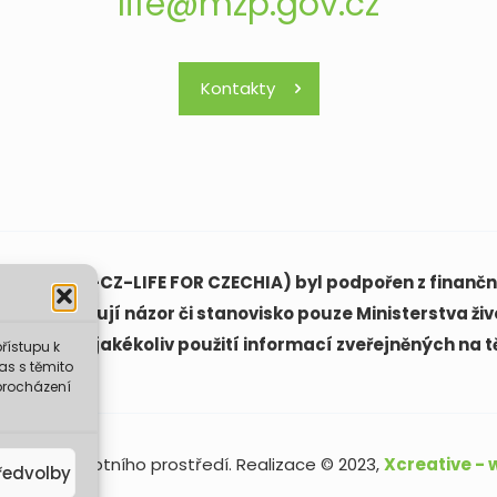
life@mzp.gov.cz
Kontakty
(LIFE21-CAP-CZ-LIFE FOR CZECHIA) byl podpořen z finanční
ách vyjadřují názor či stanovisko pouze Ministerstva živ
ovědná za jakékoliv použití informací zveřejněných na t
řístupu k
as s těmito
procházení
sterstvo životního prostředí. Realizace © 2023,
Xcreative -
ředvolby