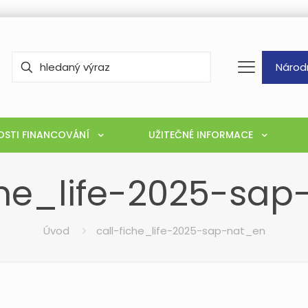
Národ
STI FINANCOVÁNÍ
UŽITEČNÉ INFORMACE
che_life-2025-sa
Úvod
call-fiche_life-2025-sap-nat_en