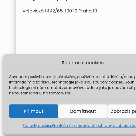
Vršovická 1442/65, 100 10 Praha 10
Projekt FUTURE for Czech LIFE 
Souhlas s cookies
Údaje a informace zveřejněné na těchto stránk
komise není odp
Abychom poskytli co nejlepší služby, používáme k ukládání a/nebo p
informacím o zařízení, technologie jako jsou soubory cookies. Souhl
technologiemi nám umožní zpracovávat údaje, jako je chování při 
nebo jedinečná ID na tomto webu.
© 2026 Mini
Přijmout
Odmítnout
Zobrazit p
Zásady cookies
Prohlášení o zásadách ochrany osobních ú