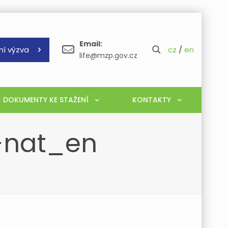
Email:
ní výzva
cz
/
en
life@mzp.gov.cz
DOKUMENTY KE STAŽENÍ
KONTAKTY
p-nat_en