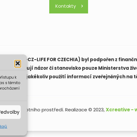
Kontakty
(LIFE21-CAP-CZ-LIFE FOR CZECHIA) byl podpořen z finanční
ách vyjadřují názor či stanovisko pouze Ministerstva živ
ovědná za jakékoliv použití informací zveřejněných na t
řístupu k
as s těmito
procházení
sterstvo životního prostředí. Realizace © 2023,
Xcreative -
ředvolby
dajů