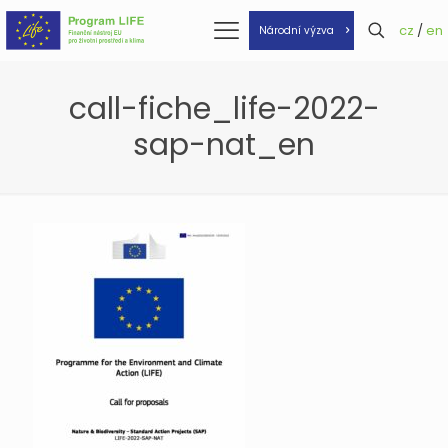
cz
/
en
Národní výzva
call-fiche_life-2022-
sap-nat_en