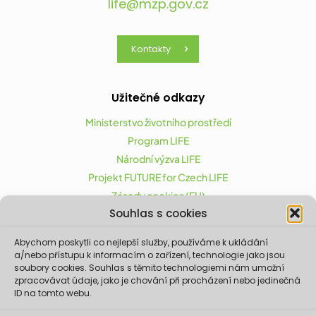
life@mzp.gov.cz
Kontakty
Užitečné odkazy
Ministerstvo životního prostředí
Program LIFE
Národní výzva LIFE
Projekt FUTURE for Czech LIFE
Zásady cookies (EU)
Souhlas s cookies
Abychom poskytli co nejlepší služby, používáme k ukládání
Projekt FUTURE for Czech LIFE (LIFE21-CAP-CZ-LIFE
a/nebo přístupu k informacím o zařízení, technologie jako jsou
FOR CZECHIA) byl podpořen z finančního nástroje
soubory cookies. Souhlas s těmito technologiemi nám umožní
zpracovávat údaje, jako je chování při procházení nebo jedinečná
Evropské unie LIFE.
ID na tomto webu.
Údaje a informace zveřejněné na těchto
stránkách vyjadřují názor či stanovisko pouze