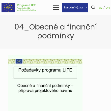
cz
/
en
Národní výzva
04_Obecné a finanční
podmínky