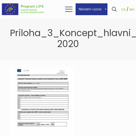
cz
/
en
Národní výzva
Priloha_3_Koncept_hlavni_
2020