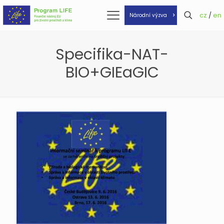
cz
/
en
Národní výzva
Specifika-NAT-
BIO+GIEaGIC