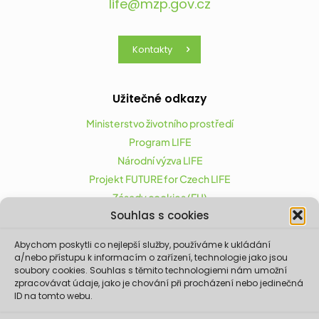
life@mzp.gov.cz
Kontakty
Užitečné odkazy
Ministerstvo životního prostředí
Program LIFE
Národní výzva LIFE
Projekt FUTURE for Czech LIFE
Zásady cookies (EU)
Souhlas s cookies
Abychom poskytli co nejlepší služby, používáme k ukládání
Projekt FUTURE for Czech LIFE (LIFE21-CAP-CZ-LIFE
a/nebo přístupu k informacím o zařízení, technologie jako jsou
FOR CZECHIA) byl podpořen z finančního nástroje
soubory cookies. Souhlas s těmito technologiemi nám umožní
zpracovávat údaje, jako je chování při procházení nebo jedinečná
Evropské unie LIFE.
ID na tomto webu.
Údaje a informace zveřejněné na těchto
stránkách vyjadřují názor či stanovisko pouze